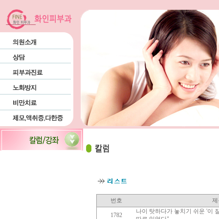
번호
제
나이 탓하다가 놓치기 쉬운 '이 질환
1782