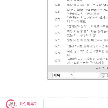
따로 있었다"
1781
염증 유발 식단 즐기는 사람, 담석
뇌 전이 폐암, 면역항암제 두 가지
1780
"면역세포 차단 환경 극복"
"진단부터 치료 과정까지 살피는 A
1779
래 피부과 진료
1778
"김치보다 많다"... 의외로 나트
피부 시술 후 관리, 제품 많이 쓸수
1777
맞는 최소 구성이 핵심"
1776
맹물 대신 '레몬 물' 마셨더니 놀
1775
"콜레스테롤 높아 걱정이라면 주목"
계란 많이 먹으면 당뇨병 위험 높아
1774
니
"재미만 있어도 충분히 의미 있습니
1773
가가 말하는 의학 콘텐츠의 힘
1
2
3