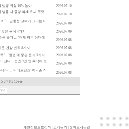
 발생 위험 19% 높아
2026.07.10
 병용 시 종양 억제 효과 뚜렷...
2026.07.10
I"... 김현정 교수가 그리는 미
2026.07.09
륨 많은 음식 4가지
2026.07.09
록 좋다 ... "현재 피부 상태에
2026.07.08
라운 건강 변화 8가지
2026.07.08
... '혈관'에 좋은 음식 5가지
2026.07.08
진다 ...성인 9만 명 추적해 보
2026.07.08
다"... '닥터프렌즈' 이낙준 작
2026.07.08
4
5
6
7
8
9
10
개인정보보호정책
| 고객문의 |
찾아오시는길